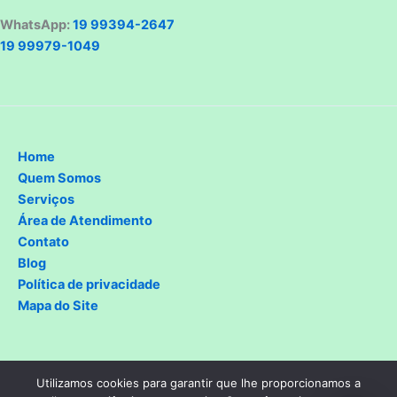
WhatsApp:
19 99394-2647
19 99979-1049
Home
Quem Somos
Serviços
Área de Atendimento
Contato
Blog
Política de privacidade
Mapa do Site
Utilizamos cookies para garantir que lhe proporcionamos a
Copyright © 2026 Paulínia Assistência Técnica Eletrodomésticos