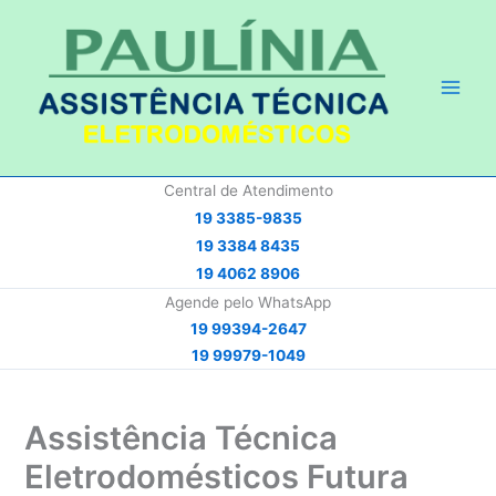
Ir
para
o
conteúdo
Central de Atendimento
19 3385-9835
19 3384 8435
19 4062 8906
Agende pelo WhatsApp
19 99394-2647
19 99979-1049
Assistência Técnica
Eletrodomésticos Futura