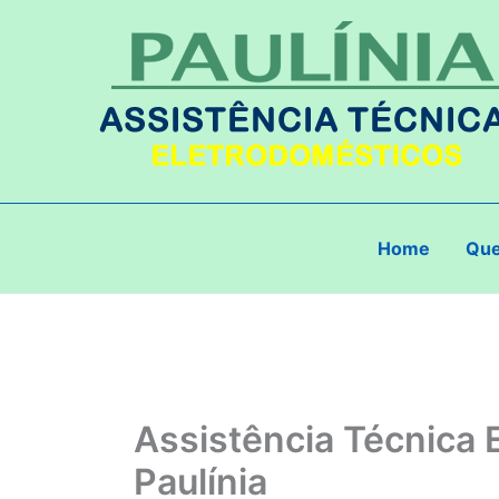
Ir
para
o
conteúdo
Home
Qu
Assistência Técnica
Paulínia