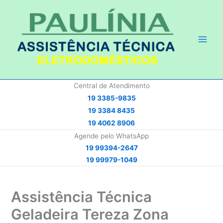
Ir
para
o
conteúdo
Central de Atendimento
19 3385-9835
19 3384 8435
19 4062 8906
Agende pelo WhatsApp
19 99394-2647
19 99979-1049
Assistência Técnica
Geladeira Tereza Zona