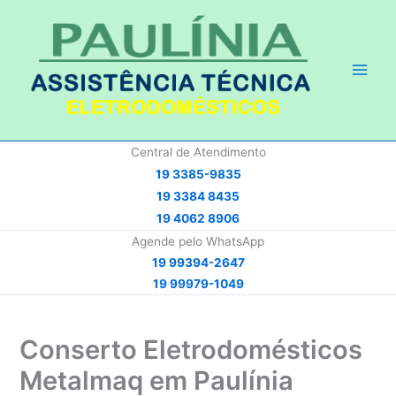
Ir
para
o
conteúdo
Central de Atendimento
19 3385-9835
19 3384 8435
19 4062 8906
Agende pelo WhatsApp
19 99394-2647
19 99979-1049
Conserto Eletrodomésticos
Metalmaq em Paulínia