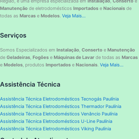
Região, é uma empresa especializada em
Instalação
,
Conserto
e
Manutenção
de eletrodomésticos
Importados
e
Nacionais
de
todas as
Marcas
e
Modelos
.
Veja Mais…
Serviços
Somos Especializados em
Instalação
,
Conserto
e
Manutenção
de
Geladeiras
,
Fogões
e
Máquinas de Lavar
de todas as
Marcas
e
Modelos
, produtos
Importados
e
Nacionais
.
Veja Mais…
Assistência Técnica
Assistência Técnica Eletrodomésticos Tecnogás Paulínia
Assistência Técnica Eletrodomésticos Thermador Paulínia
Assistência Técnica Eletrodomésticos Venâncio Paulínia
Assistência Técnica Eletrodomésticos U-Line Paulínia
Assistência Técnica Eletrodomésticos Viking Paulínia